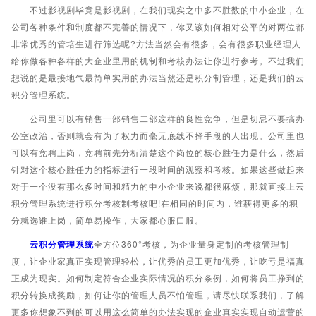
不过影视剧毕竟是影视剧，在我们现实之中多不胜数的中小企业，在
公司各种条件和制度都不完善的情况下，你又该如何相对公平的对两位都
非常优秀的管培生进行筛选呢?方法当然会有很多，会有很多职业经理人
给你做各种各样的大企业里用的机制和考核办法让你进行参考。不过我们
想说的是最接地气最简单实用的办法当然还是积分制管理，还是我们的云
积分管理系统。
公司里可以有销售一部销售二部这样的良性竞争，但是切忌不要搞办
公室政治，否则就会有为了权力而毫无底线不择手段的人出现。公司里也
可以有竞聘上岗，竞聘前先分析清楚这个岗位的核心胜任力是什么，然后
针对这个核心胜任力的指标进行一段时间的观察和考核。如果这些做起来
对于一个没有那么多时间和精力的中小企业来说都很麻烦，那就直接上云
积分管理系统进行积分考核制考核吧!在相同的时间内，谁获得更多的积
分就选谁上岗，简单易操作，大家都心服口服。
云积分管理系统
全方位360°考核，为企业量身定制的考核管理制
度，让企业家真正实现管理轻松，让优秀的员工更加优秀，让吃亏是福真
正成为现实。如何制定符合企业实际情况的积分条例，如何将员工挣到的
积分转换成奖励，如何让你的管理人员不怕管理，请尽快联系我们，了解
更多你想象不到的可以用这么简单的办法实现的企业真实实现自动运营的