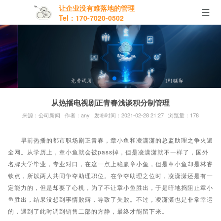
让企业没有难落地的管理
Tel：170-7020-0502
从热播电视剧正青春浅谈积分制管理
来源：公司新闻 作者：any 发布时间：2021-02-28 21:27 浏览量：178
早前热播的都市职场剧正青春，章小鱼和凌潇潇的总监助理之争火遍
全网。从学历上，章小鱼就会被pass掉，但是凌潇潇就不一样了，国外
名牌大学毕业，专业对口，在这一点上稳赢章小鱼，但是章小鱼却是林睿
钦点，所以两人共同争夺助理职位。在争夺助理之位时，凌潇潇还是有一
定能力的，但是却耍了心机，为了不让章小鱼胜出，于是暗地捣阻止章小
鱼胜出，结果没想到事情败露，导致了失败。不过，凌潇潇也是非常幸运
的，遇到了此时调到销售二部的方静，最终才能留下来。